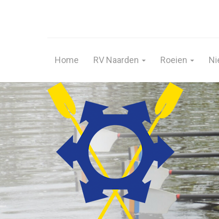
Home
RV Naarden
Roeien
Ni