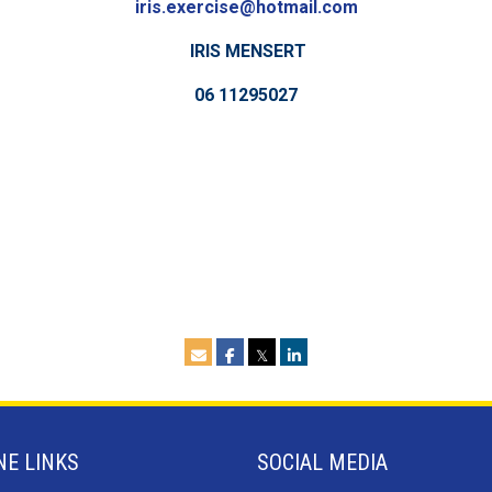
esicrexe.siri
@hotmail.com
IRIS MENSERT
06 11295027
𝕏
NE LINKS
SOCIAL MEDIA