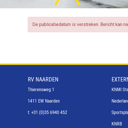
De publicatiedatum is verstreken. Bericht kan n
RV NAARDEN
EXTER
Thierensweg 1
KNMI Sta
1411 EW Naarden
Nederlan
t: +31 (0)35 6940 452
Sportspl
KNRB