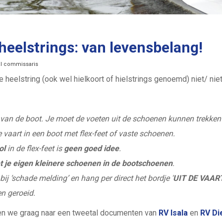
elstrings: van levensbelang!
al commissaris
e heelstring (ook wel hielkoort of hielstrings genoemd) niet/ niet 
van de boot. Je moet de voeten uit de schoenen kunnen trekken o
je vaart in een boot met flex-feet of vaste schoenen.
ol
in de flex-feet is
geen goed idee
.
t je eigen kleinere schoenen in de bootschoenen
.
bij ‘schade melding’ en hang per direct het bordje '
UIT DE VAAR
en geroeid.
zen we graag naar een tweetal documenten van
RV Isala
en
RV Di