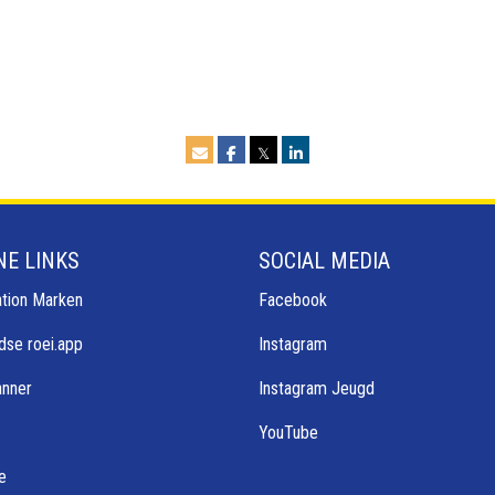
𝕏
NE LINKS
SOCIAL MEDIA
tion Marken
Facebook
dse roei.app
Instagram
anner
Instagram Jeugd
YouTube
e