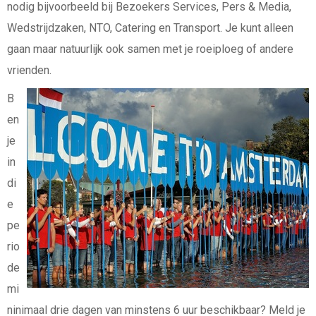
nodig bijvoorbeeld bij Bezoekers Services, Pers & Media,
Wedstrijdzaken, NTO, Catering en Transport. Je kunt alleen
gaan maar natuurlijk ook samen met je roeiploeg of andere
vrienden.
B
en
je
in
di
e
pe
rio
de
mi
ninimaal drie dagen van minstens 6 uur beschikbaar? Meld je